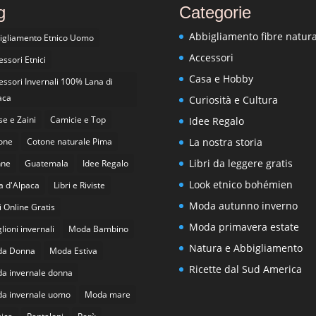
g
Categorie
Abbigliamento fibre natura
igliamento Etnico Uomo
Accessori
ssori Etnici
Casa e Hobby
essori Invernali 100% Lana di
aca
Curiosità e Cultura
se e Zaini
Camicie e Top
Idee Regalo
one
Cotone naturale Pima
La nostra storia
Libri da leggere gratis
nne
Guatemala
Idee Regalo
Look etnico bohémien
a d'Alpaca
Libri e Riviste
Moda autunno inverno
i Online Gratis
Moda primavera estate
ioni invernali
Moda Bambino
Natura e Abbigliamento
a Donna
Moda Estiva
Ricette dal Sud America
a invernale donna
a invernale uomo
Moda mare