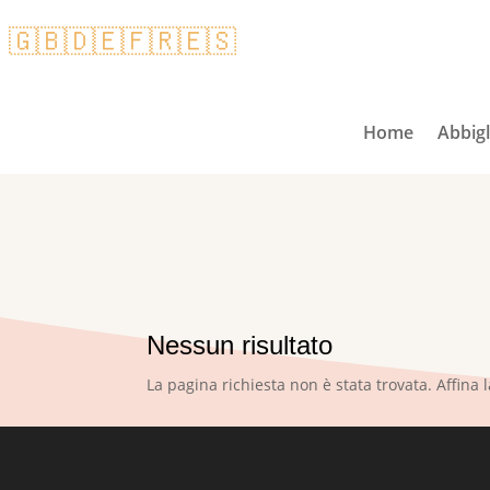
🇬🇧
🇩🇪
🇫🇷
🇪🇸
Home
Abbig
Nessun risultato
La pagina richiesta non è stata trovata. Affina l