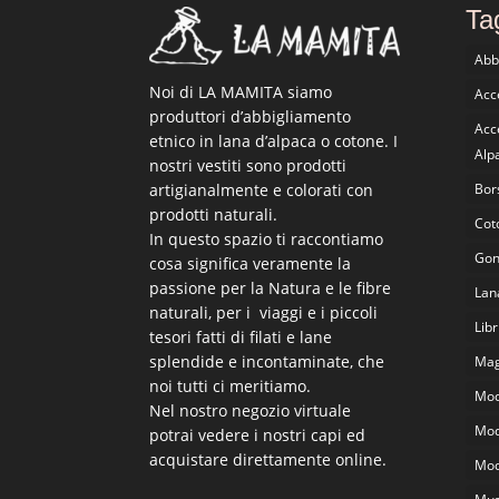
Ta
Abb
Noi di LA MAMITA siamo
Acce
produttori d’abbigliamento
Acc
etnico in lana d’alpaca o cotone. I
Alp
nostri vestiti sono prodotti
artigianalmente e colorati con
Bor
prodotti naturali.
Cot
In questo spazio ti raccontiamo
Go
cosa significa veramente la
passione per la Natura e le fibre
Lan
naturali, per i viaggi e i piccoli
Libr
tesori fatti di filati e lane
splendide e incontaminate, che
Magl
noi tutti ci meritiamo.
Mod
Nel nostro negozio virtuale
Mod
potrai vedere i nostri capi ed
acquistare direttamente online.
Mod