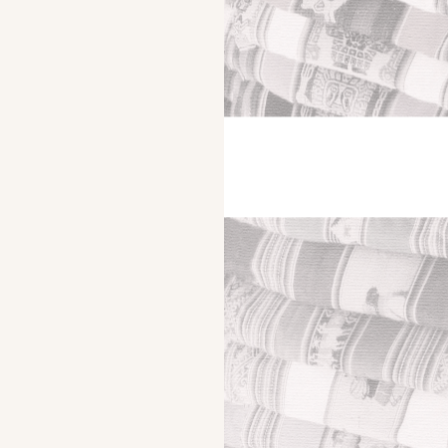
LUNA Quinto capitolo Le origini Oggi apro questo
post col quinto capitolo del nostro ormai noto
racconto fantasy sopra nominato. Se qualcuno ci
trova oggi per...