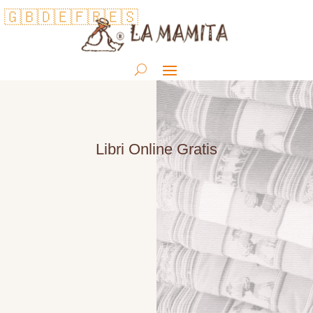
🇬🇧
🇩🇪
🇫🇷
🇪🇸
Libri Online Gratis