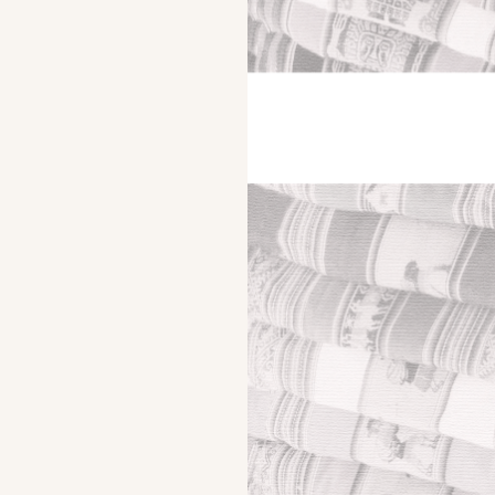
Un Quarto di Luna – Dopo la scomparsa del vecchio il
silenzio calò tra noi per un tempo che mi parve
infinito, poi, finalmente …