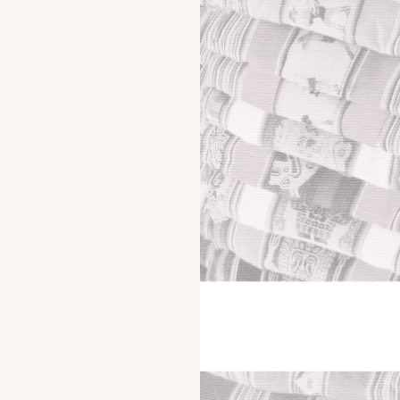
Romanzi fantasy – Un quarto di luna – 8° e 9° capitolo
“Camminavamo ormai da alcune ore, il freddo aveva
intorpidito il mio corpo…