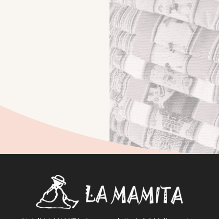
Regali Natale originali per un regalo che non verrà
dimenticato. Vendita online …….idee regalo natalizio
per lei e per lei. Utili e divertenti…