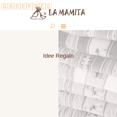
🇬🇧
🇩🇪
🇫🇷
🇪🇸
Idee Regalo