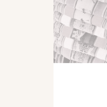
Regali di Natale originali: ispirazione e creatività per
feste magiche Le festività natalizie sono un momento
magico, un'opportunità per mostrare ai nostri cari
quanto sono speciali. Quale modo migliore per
esprimere questo affetto se non scegliere regali di
Natale...