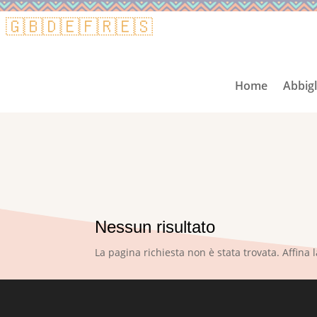
🇬🇧
🇩🇪
🇫🇷
🇪🇸
Home
Abbig
Nessun risultato
La pagina richiesta non è stata trovata. Affina l