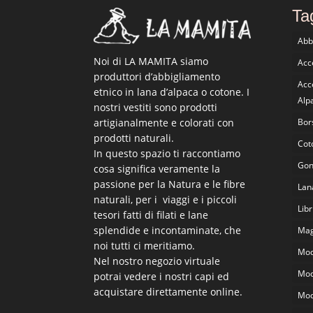
Ta
Abb
Noi di LA MAMITA siamo
Acce
produttori d’abbigliamento
Acc
etnico in lana d’alpaca o cotone. I
Alp
nostri vestiti sono prodotti
artigianalmente e colorati con
Bor
prodotti naturali.
Cot
In questo spazio ti raccontiamo
Go
cosa significa veramente la
passione per la Natura e le fibre
Lan
naturali, per i viaggi e i piccoli
Libr
tesori fatti di filati e lane
splendide e incontaminate, che
Magl
noi tutti ci meritiamo.
Mod
Nel nostro negozio virtuale
Mod
potrai vedere i nostri capi ed
acquistare direttamente online.
Mod