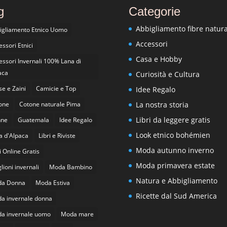
g
Categorie
Abbigliamento fibre natura
igliamento Etnico Uomo
Accessori
ssori Etnici
Casa e Hobby
essori Invernali 100% Lana di
aca
Curiosità e Cultura
se e Zaini
Camicie e Top
Idee Regalo
one
Cotone naturale Pima
La nostra storia
Libri da leggere gratis
nne
Guatemala
Idee Regalo
Look etnico bohémien
a d'Alpaca
Libri e Riviste
Moda autunno inverno
i Online Gratis
Moda primavera estate
ioni invernali
Moda Bambino
Natura e Abbigliamento
a Donna
Moda Estiva
Ricette dal Sud America
a invernale donna
a invernale uomo
Moda mare