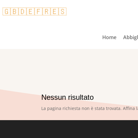
🇬🇧
🇩🇪
🇫🇷
🇪🇸
Home
Abbig
Nessun risultato
La pagina richiesta non è stata trovata. Affina l