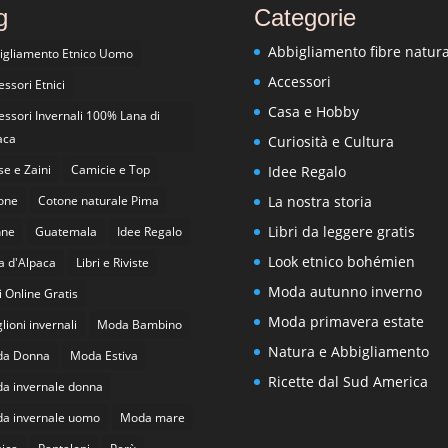
g
Categorie
Abbigliamento fibre natura
igliamento Etnico Uomo
Accessori
ssori Etnici
Casa e Hobby
essori Invernali 100% Lana di
aca
Curiosità e Cultura
se e Zaini
Camicie e Top
Idee Regalo
one
Cotone naturale Pima
La nostra storia
Libri da leggere gratis
nne
Guatemala
Idee Regalo
Look etnico bohémien
a d'Alpaca
Libri e Riviste
Moda autunno inverno
i Online Gratis
Moda primavera estate
ioni invernali
Moda Bambino
Natura e Abbigliamento
a Donna
Moda Estiva
Ricette dal Sud America
a invernale donna
a invernale uomo
Moda mare