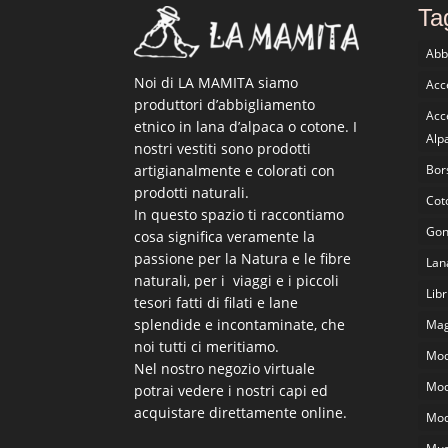
Ta
Abb
Noi di LA MAMITA siamo
Acce
produttori d’abbigliamento
Acc
etnico in lana d’alpaca o cotone. I
Alp
nostri vestiti sono prodotti
artigianalmente e colorati con
Bor
prodotti naturali.
Cot
In questo spazio ti raccontiamo
Go
cosa significa veramente la
passione per la Natura e le fibre
Lan
naturali, per i viaggi e i piccoli
Libr
tesori fatti di filati e lane
splendide e incontaminate, che
Magl
noi tutti ci meritiamo.
Mod
Nel nostro negozio virtuale
Mod
potrai vedere i nostri capi ed
acquistare direttamente online.
Mod