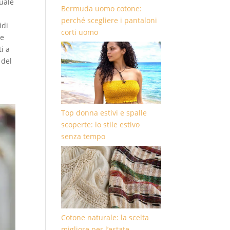
Quale
Bermuda uomo cotone:
perché scegliere i pantaloni
idi
corti uomo
ie
i a
 del
Top donna estivi e spalle
scoperte: lo stile estivo
senza tempo
Cotone naturale: la scelta
migliore per l’estate