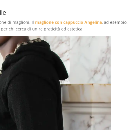
ile
one di maglioni. Il
maglione con cappuccio Angelina
, ad esempio,
 per chi cerca di unire praticità ed estetica.