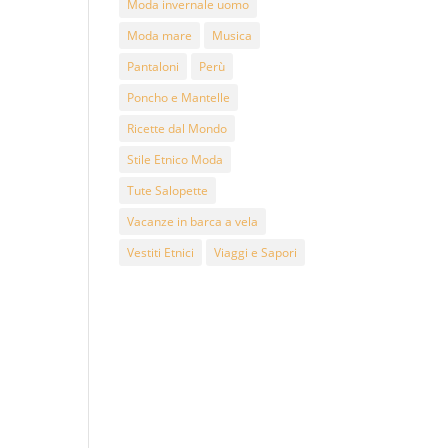
Moda invernale uomo
Moda mare
Musica
Pantaloni
Perù
Poncho e Mantelle
Ricette dal Mondo
Stile Etnico Moda
Tute Salopette
Vacanze in barca a vela
Vestiti Etnici
Viaggi e Sapori