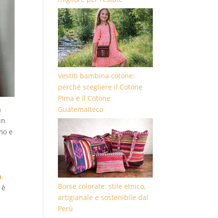
Vestiti bambina cotone:
perché scegliere il Cotone
Pima e il Cotone
a
Guatemalteco
un
mo e
n
Borse colorate: stile etnico,
 è
artigianale e sostenibile dal
Perù