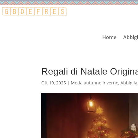
🇬🇧
🇩🇪
🇫🇷
🇪🇸
Home
Abbig
Regali di Natale Origina
Ott 19, 2025
|
Moda autunno inverno
,
Abbiglia