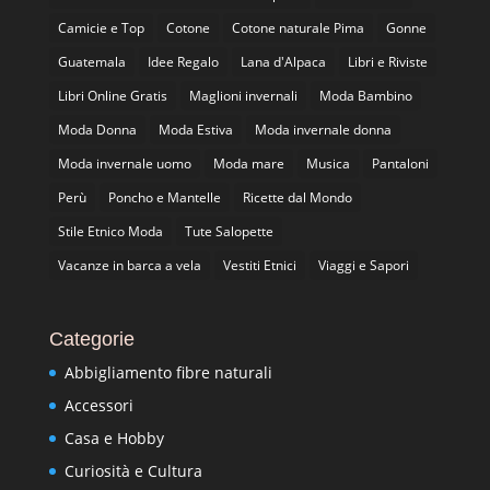
Camicie e Top
Cotone
Cotone naturale Pima
Gonne
Guatemala
Idee Regalo
Lana d'Alpaca
Libri e Riviste
Libri Online Gratis
Maglioni invernali
Moda Bambino
Moda Donna
Moda Estiva
Moda invernale donna
Moda invernale uomo
Moda mare
Musica
Pantaloni
Perù
Poncho e Mantelle
Ricette dal Mondo
Stile Etnico Moda
Tute Salopette
Vacanze in barca a vela
Vestiti Etnici
Viaggi e Sapori
Categorie
Abbigliamento fibre naturali
Accessori
Casa e Hobby
Curiosità e Cultura