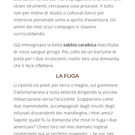
strani strumenti, cercavano cose preziose. Il tutto
non per motivi di studio o culturali bensì per
interesse personale unito a spirito d’avventura. Gli
animi dei miei scuri compagni si stavano
surriscaldando.
Già immaginavo la bella
sabbia caraibica
macchiata
di rosso sangue gringo. Poi, colto da un barlume di
pietà per i due incoscienti, rivolsi loro una domanda
che li fece riflettere.
LA FUGA
Li riportò coi piedi per terra o meglio, sul gommone.
S’allontanarono a tutta velocità dirigendo la piccola
imbarcazione verso l’orizzonte. Scapparono come
due mammolette, accompagnati dagli insulti degli
infuriati discendenti dei mandingho, i miei amici!
Sapete quale fu la domanda che mise in fuga i due
americani? Chiesi loro nel mio stentato inglese
ripetendolo poi in perfetto spagnolo: – Se poi, per