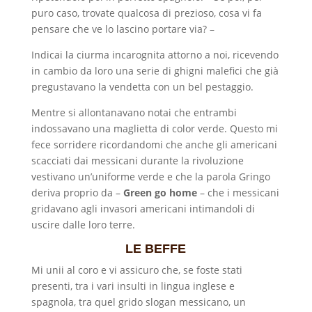
puro caso, trovate qualcosa di prezioso, cosa vi fa
pensare che ve lo lascino portare via? –
Indicai la ciurma incarognita attorno a noi, ricevendo
in cambio da loro una serie di ghigni malefici che già
pregustavano la vendetta con un bel pestaggio.
Mentre si allontanavano notai che entrambi
indossavano una maglietta di color verde. Questo mi
fece sorridere ricordandomi che anche gli americani
scacciati dai messicani durante la rivoluzione
vestivano un’uniforme verde e che la parola Gringo
deriva proprio da –
Green go home
– che i messicani
gridavano agli invasori americani intimandoli di
uscire dalle loro terre.
LE BEFFE
Mi unii al coro e vi assicuro che, se foste stati
presenti, tra i vari insulti in lingua inglese e
spagnola, tra quel grido slogan messicano, un