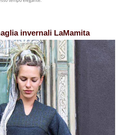
tesso tempo elegante.
maglia invernali LaMamita