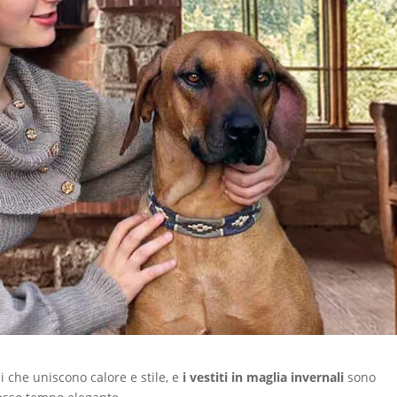
i che uniscono calore e stile, e
i vestiti in maglia invernali
sono