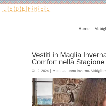
🇬🇧
🇩🇪
🇫🇷
🇪🇸
Home
Abbig
Vestiti in Maglia Inverna
Comfort nella Stagione
Ott 2, 2024
|
Moda autunno inverno
,
Abbigliam