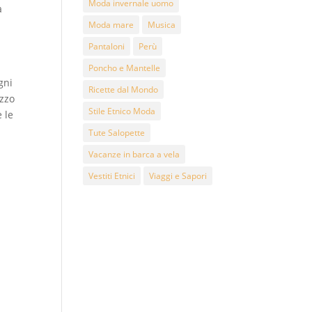
Moda invernale uomo
a
Moda mare
Musica
Pantaloni
Perù
Poncho e Mantelle
gni
Ricette dal Mondo
ezzo
Stile Etnico Moda
 le
Tute Salopette
Vacanze in barca a vela
Vestiti Etnici
Viaggi e Sapori