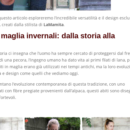
questo articolo esploreremo l’incredibile versatilità e il design escl
 creati dalla stilista di
LaMamita
.
 maglia invernali: dalla storia alla
 storia ci insegna che l’uomo ha sempre cercato di proteggersi dal f
i una pecora, l’ingegno umano ha dato vita ai primi filati di lana, p
biti in maglia erano già utilizzati nei tempi antichi, ma la loro evolu
tà e design come quelli che vediamo oggi.
sentano l’evoluzione contemporanea di questa tradizione, con uno
ti con fibre pregiate provenienti dall’alpaca, questi abiti sono dise
ortevoli.