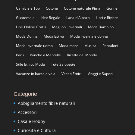
Camicie e Top
Cotone
Cotone naturale Pima
Gonne
Guatemala
Idee Regalo
Lana d'Alpaca
Libri e Riviste
Libri Online Gratis
Maglioni invernali
Moda Bambino
Moda Donna
Moda Estiva
Moda invernale donna
Moda invernale uomo
Moda mare
Musica
Pantaloni
Perù
Poncho e Mantelle
Ricette dal Mondo
Stile Etnico Moda
Tute Salopette
Vacanze in barca a vela
Vestiti Etnici
Viaggi e Sapori
Categorie
Abbigliamento fibre naturali
Accessori
Casa e Hobby
Curiosità e Cultura