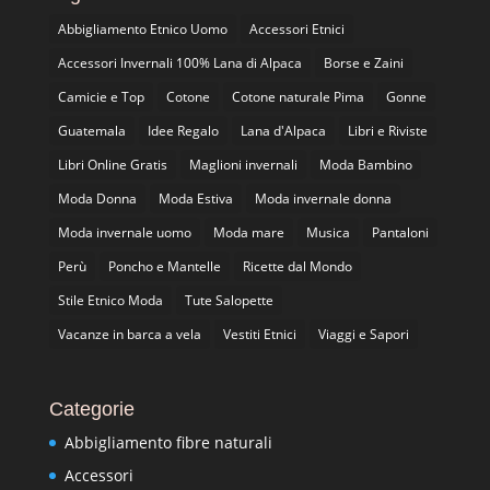
Abbigliamento Etnico Uomo
Accessori Etnici
Accessori Invernali 100% Lana di Alpaca
Borse e Zaini
Camicie e Top
Cotone
Cotone naturale Pima
Gonne
Guatemala
Idee Regalo
Lana d'Alpaca
Libri e Riviste
Libri Online Gratis
Maglioni invernali
Moda Bambino
Moda Donna
Moda Estiva
Moda invernale donna
Moda invernale uomo
Moda mare
Musica
Pantaloni
Perù
Poncho e Mantelle
Ricette dal Mondo
Stile Etnico Moda
Tute Salopette
Vacanze in barca a vela
Vestiti Etnici
Viaggi e Sapori
Categorie
Abbigliamento fibre naturali
Accessori