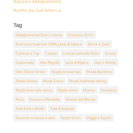
Natura e Abbigliamento
Ricette dal Sud America
Tag
Abbigliamento Etnico Uomo
Accessori Etnici
Accessori Invernali 100% Lana di Alpaca
Borse e Zaini
Camicie e Top
Cotone
Cotone naturale Pima
Gonne
Guatemala
Idee Regalo
Lana d'Alpaca
Libri e Riviste
Libri Online Gratis
Maglioni invernali
Moda Bambino
Moda Donna
Moda Estiva
Moda invernale donna
Moda invernale uomo
Moda mare
Musica
Pantaloni
Perù
Poncho e Mantelle
Ricette dal Mondo
Stile Etnico Moda
Tute Salopette
Vacanze in barca a vela
Vestiti Etnici
Viaggi e Sapori