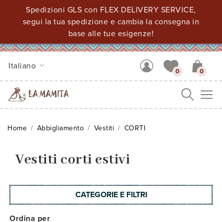
Spedizioni GLS con FLEX DELIVERY SERVICE,
segui la tua spedizione e cambia la consegna in
base alle tue esigenze!
Italiano
0
0
Me
Home
Abbigliamento
Vestiti
CORTI
Vestiti corti estivi
CATEGORIE E FILTRI
Ordina per