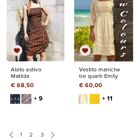
Abito estivo
Vestito maniche
Matilda
tre quarti Emily
€ 68,50
€ 60,00
+ 9
+ 11
«
1
2
3
»