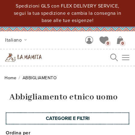
Spedizioni GLS con FLEX DELIVERY SERVICE,
segui la tua spedizione e cambia la consegna in
base alle tue esigenze!
Italiano
0
0
Me
Home
ABBIGLIAMENTO
Abbigliamento etnico uomo
CATEGORIE E FILTRI
Ordina per