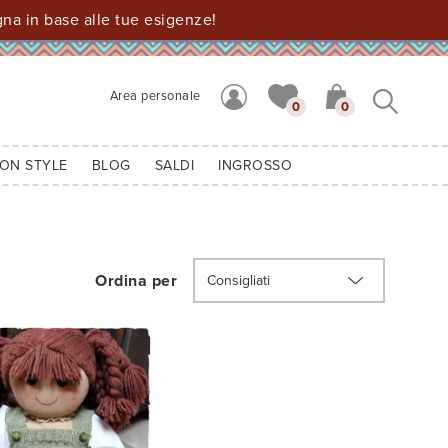
a in base alle tue esigenze!
Area personale
0
0
ION STYLE
BLOG
SALDI
INGROSSO
Ordina per