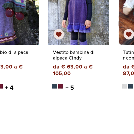
 bio di alpaca
Vestito bambina di
Tutin
alpaca Cindy
neon
3,00 a €
da € 63,00 a €
da 
105,00
87,
+ 4
+ 5