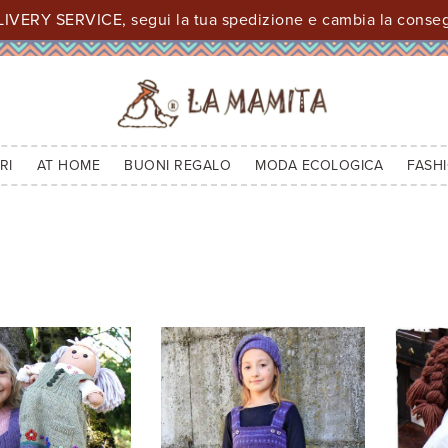
IVERY SERVICE, segui la tua spedizione e cambia la consegn
RI
AT HOME
BUONI REGALO
MODA ECOLOGICA
FASH