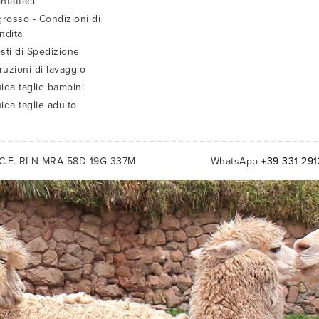
ntattaci
grosso - Condizioni di
ndita
sti di Spedizione
truzioni di lavaggio
ida taglie bambini
ida taglie adulto
C.F. RLN MRA 58D 19G 337M
WhatsApp
+39 331 29