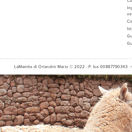
Co
In
ve
Co
Is
Gu
Gu
LaMamita di Orlandini Mario © 2022
P. Iva 00887790343