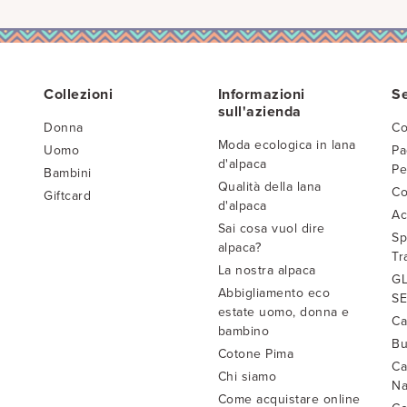
Collezioni
Informazioni
Se
sull'azienda
Donna
Co
Moda ecologica in lana
Uomo
Pa
d'alpaca
Pe
Bambini
Qualità della lana
Co
Giftcard
d'alpaca
Ac
Sai cosa vuol dire
Sp
alpaca?
Tr
La nostra alpaca
GL
Abbigliamento eco
SE
estate uomo, donna e
Ca
bambino
Bu
Cotone Pima
Ca
Chi siamo
Na
Come acquistare online