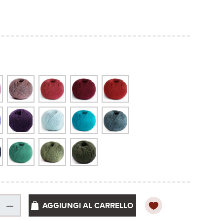
67
ro pastello vr8271
rde salvia melange m2327
verde scuro M651
AGGIUNGI AL CARRELLO