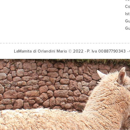
Co
Is
Gu
Gu
LaMamita di Orlandini Mario © 2022
P. Iva 00887790343