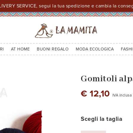
IVERY SERVICE, segui la tua spedizione e cambia la consegn
RI
AT HOME
BUONI REGALO
MODA ECOLOGICA
FASH
Gomitoli alp
€ 12,10
IVA inclusa
rosa RJ9054
rosa M1703
rosa melange m44
rosa scur
ro
Scegli la taglia
rosso scuro M620
arancione pastello AM1180
glicine AZ1700
viola scur
ce