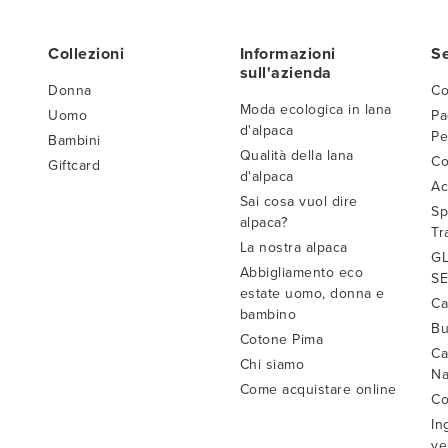
Collezioni
Informazioni
Se
sull'azienda
Donna
Co
Moda ecologica in lana
Uomo
Pa
d'alpaca
Pe
Bambini
Qualità della lana
Co
Giftcard
d'alpaca
Ac
Sai cosa vuol dire
Sp
alpaca?
Tr
La nostra alpaca
GL
Abbigliamento eco
SE
estate uomo, donna e
Ca
bambino
Bu
Cotone Pima
Ca
Chi siamo
Na
Come acquistare online
Co
In
ve