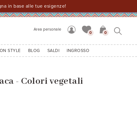
a in base alle tue esigenze!
Area personale
0
0
ION STYLE
BLOG
SALDI
INGROSSO
aca - Colori vegetali
03
o melange m4408
sa antico rj2010
ciclamino antico rj5820
rosso rj2055
o RJ1800
leste chiaro AZ8117
celeste az8526
blu melange m1979