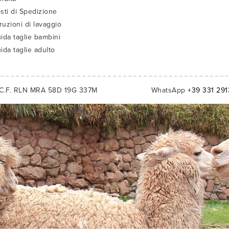
sti di Spedizione
truzioni di lavaggio
ida taglie bambini
ida taglie adulto
C.F. RLN MRA 58D 19G 337M
WhatsApp
+39 331 29