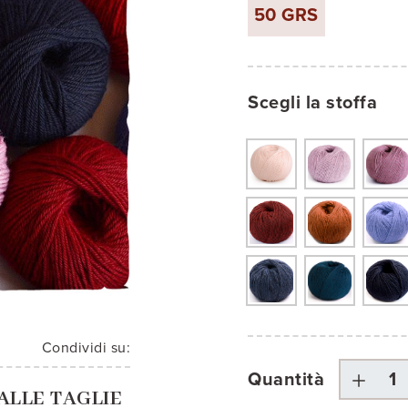
50 GRS
blu di Prussia 677-M66
blu az1654
blu notte 12 - AZ16
verde chia
ve
Scegli la stoffa
Condividi su:
Quantità
ALLE TAGLIE