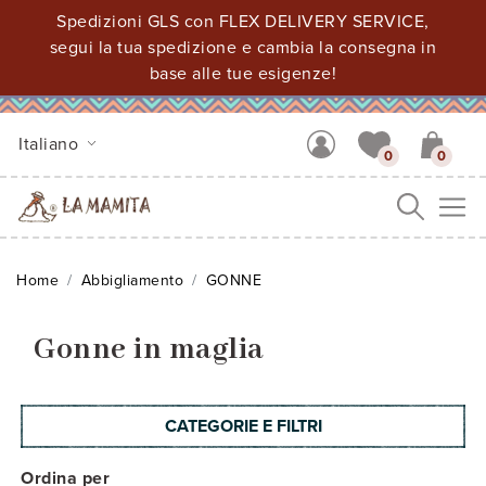
Spedizioni GLS con FLEX DELIVERY SERVICE,
segui la tua spedizione e cambia la consegna in
base alle tue esigenze!
Italiano
0
0
Me
Home
Abbigliamento
GONNE
Gonne in maglia
CATEGORIE E FILTRI
Ordina per