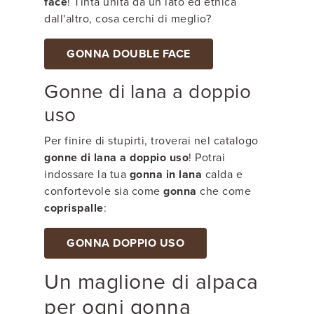
face
! Tinta unita da un lato ed etnica
dall'altro, cosa cerchi di meglio?
GONNA DOUBLE FACE
Gonne di lana a doppio
uso
Per finire di stupirti, troverai nel catalogo
gonne di lana a doppio uso
! Potrai
indossare la tua
gonna in lana
calda e
confortevole sia come
gonna
che come
coprispalle
:
GONNA DOPPIO USO
Un maglione di alpaca
per ogni gonna