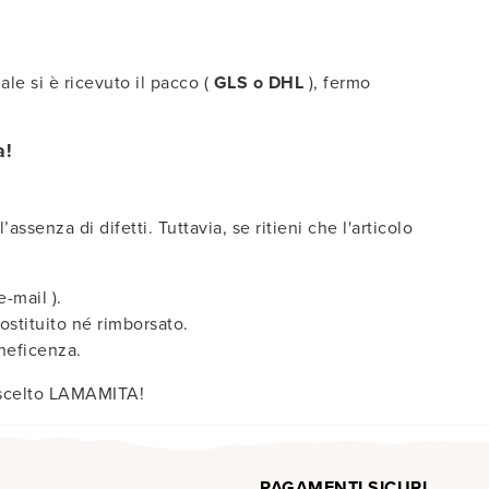
ale si è ricevuto il pacco (
GLS o DHL
), fermo
a!
’assenza di difetti. Tuttavia, se ritieni che l'articolo
e-mail )
.
ostituito né rimborsato.
eneficenza.
r scelto LAMAMITA!
PAGAMENTI SICURI