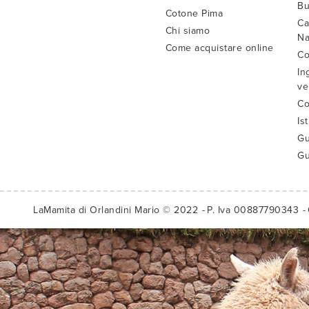
Bu
Cotone Pima
Ca
Chi siamo
Na
Come acquistare online
Co
In
ve
Co
Is
Gu
Gu
LaMamita di Orlandini Mario © 2022
P. Iva 00887790343