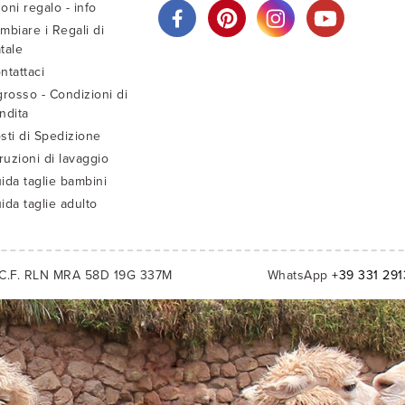
oni regalo - info
mbiare i Regali di
tale
ntattaci
grosso - Condizioni di
ndita
sti di Spedizione
truzioni di lavaggio
ida taglie bambini
ida taglie adulto
C.F. RLN MRA 58D 19G 337M
WhatsApp
+39 331 29