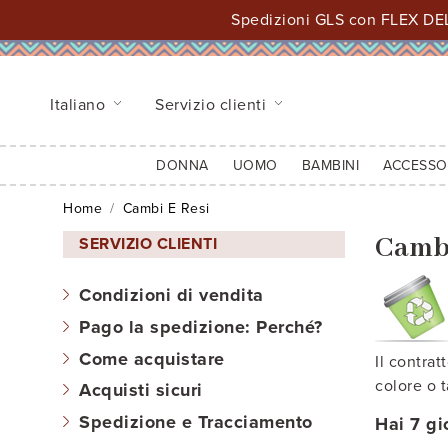
Spedizioni GLS con FLEX DEL
Italiano
Servizio clienti
DONNA
UOMO
BAMBINI
ACCESSO
Home
Cambi E Resi
Cambi
SERVIZIO CLIENTI
Condizioni di vendita
Pago la spedizione: Perché?
Come acquistare
Il contra
colore o t
Acquisti sicuri
Spedizione e Tracciamento
Hai 7 gi