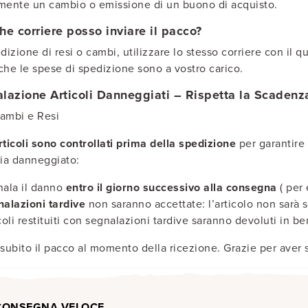
mente un cambio o emissione di un buono di acquisto.
he corriere posso inviare il pacco?
dizione di resi o cambi, utilizzare lo stesso corriere con il qu
che le spese di spedizione sono a vostro carico.
lazione Articoli Danneggiati – Rispetta la Scadenz
ambi e Resi
articoli sono controllati prima della spedizione
per garantire l
sia danneggiato:
ala il danno
entro il giorno successivo alla consegna
( per 
alazioni tardive
non saranno accettate: l’articolo non sarà s
coli restituiti con segnalazioni tardive saranno devoluti in b
 subito il pacco al momento della ricezione. Grazie per ave
CONSEGNA VELOCE