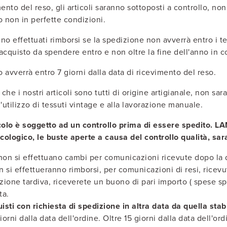
ento del reso, gli articoli saranno sottoposti a controllo, non
 o non in perfette condizioni.
o effettuati rimborsi se la spedizione non avverrà entro i te
acquisto da spendere entro e non oltre la fine dell'anno in c
o avverrà entro 7 giorni dalla data di ricevimento del reso.
he i nostri articoli sono tutti di origine artigianale, non sa
'utilizzo di tessuti vintage e alla lavorazione manuale.
colo è soggetto ad un controllo prima di essere spedito. L
ecologico, le buste aperte a causa del controllo qualità, sara
 non si effettuano cambi per comunicazioni ricevute dopo la 
n si effettueranno rimborsi, per comunicazioni di resi, ricevu
ione tardiva, riceverete un buono di pari importo ( spese sp
ta.
isti con richiesta di spedizione in altra data da quella stabi
iorni dalla data dell'ordine. Oltre 15 giorni dalla data dell'or