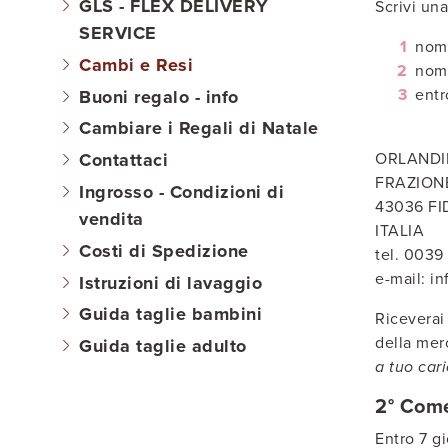
GLS - FLEX DELIVERY
Scrivi un
SERVICE
nome
Cambi e Resi
nome
entr
Buoni regalo - info
Cambiare i Regali di Natale
ORLANDI
Contattaci
FRAZION
Ingrosso - Condizioni di
43036 FI
vendita
ITALIA
Costi di Spedizione
tel. 0039
e-mail: i
Istruzioni di lavaggio
Guida taglie bambini
Riceverai
della mer
Guida taglie adulto
a tuo car
2° Come
Entro 7 g