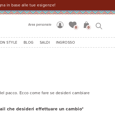
a in base alle tue esigenze!
Area personale
0
0
ION STYLE
BLOG
SALDI
INGROSSO
o del pacco. Ecco come fare se desideri cambiare
ail che desideri effettuare un cambio*