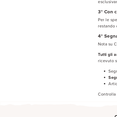
esclusiva
3° Con c
Per le spe
restando 
4° Segna
Nota su C
Tutti gli 
ricevuto 
Segn
Segn
Arti
Controlla