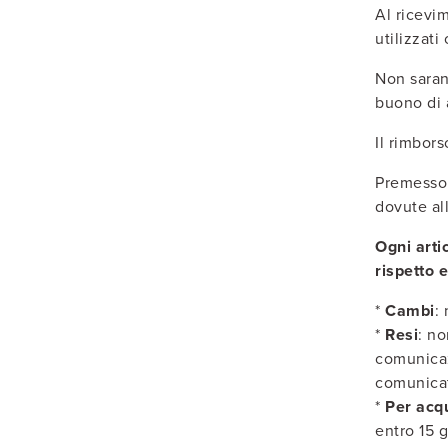
Al ricevim
utilizzati
Non sarann
buono di 
Il rimbors
Premesso c
dovute all
Ogni arti
rispetto 
*
Cambi
:
*
Resi
: no
comunicaz
comunica
*
Per acqu
entro 15 g