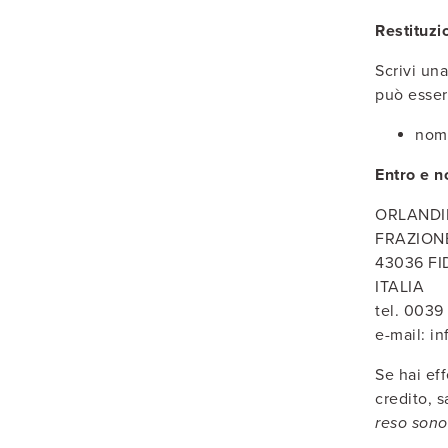
Restituzi
Scrivi un
può esser
nome
Entro e n
ORLANDI
FRAZION
43036 FI
ITALIA
tel. 0039
e-mail: i
Se hai eff
credito, s
reso sono