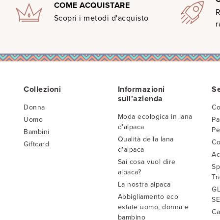
COME ACQUISTARE
R
Scopri i metodi d'acquisto
r
Collezioni
Informazioni
Se
sull'azienda
Donna
Co
Moda ecologica in lana
Uomo
Pa
d'alpaca
Pe
Bambini
Qualità della lana
Co
Giftcard
d'alpaca
Ac
Sai cosa vuol dire
Sp
alpaca?
Tr
La nostra alpaca
GL
Abbigliamento eco
SE
estate uomo, donna e
Ca
bambino