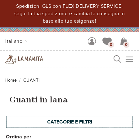
Spedizioni GLS con FLEX DELIVERY SERVICE,
segui la tua spedizione e cambia la consegna in
base alle tue esigenze!
Italiano
0
0
Me
Home
GUANTI
Guanti in lana
CATEGORIE E FILTRI
Ordina per