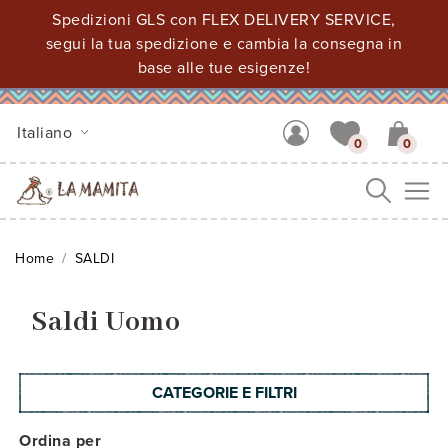
Spedizioni GLS con FLEX DELIVERY SERVICE,
segui la tua spedizione e cambia la consegna in
base alle tue esigenze!
Italiano
0
0
Me
Home
SALDI
Saldi Uomo
CATEGORIE E FILTRI
Ordina per