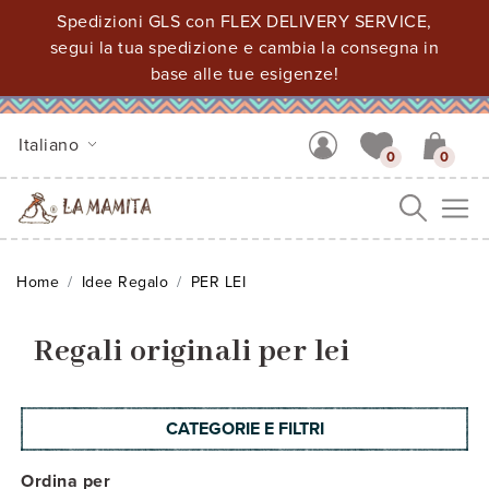
Spedizioni GLS con FLEX DELIVERY SERVICE,
segui la tua spedizione e cambia la consegna in
base alle tue esigenze!
Italiano
0
0
Me
Home
Idee Regalo
PER LEI
Regali originali per lei
CATEGORIE E FILTRI
Ordina per