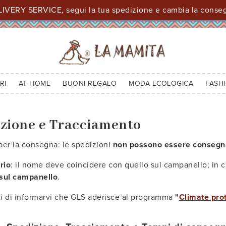
IVERY SERVICE, segui la tua spedizione e cambia la consegn
RI
AT HOME
BUONI REGALO
MODA ECOLOGICA
FASH
zione e Tracciamento
 per la consegna: le spedizioni
non possono essere consegnat
rio
: il nome deve coincidere con quello sul campanello; in c
 sul campanello
.
ti di informarvi che GLS aderisce al programma
"
Climate pro