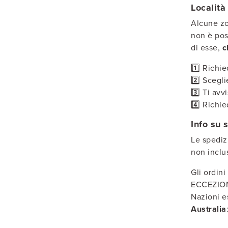
Località
Alcune zo
non è poss
di esse,
c
1️⃣ Richi
2️⃣ Scegl
3️⃣ Ti avv
4️⃣ Richie
Info su 
Le spediz
non inclus
Gli ordin
ECCEZION
Nazioni e
Australia