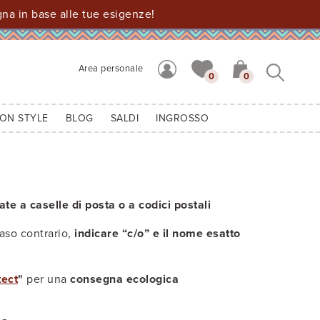
a in base alle tue esigenze!
Area personale
0
0
ION STYLE
BLOG
SALDI
INGROSSO
e a caselle di posta o a codici postali
aso contrario,
indicare “c/o” e il nome esatto
tect
"
per una
consegna ecologica