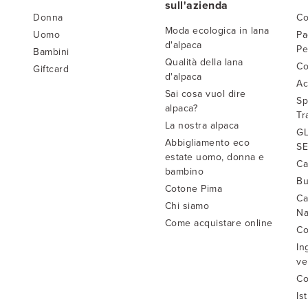
sull'azienda
Donna
Co
Moda ecologica in lana
Uomo
Pa
d'alpaca
Pe
Bambini
Qualità della lana
Co
Giftcard
d'alpaca
Ac
Sai cosa vuol dire
Sp
alpaca?
Tr
La nostra alpaca
GL
Abbigliamento eco
SE
estate uomo, donna e
Ca
bambino
Bu
Cotone Pima
Ca
Chi siamo
Na
Come acquistare online
Co
In
ve
Co
Is