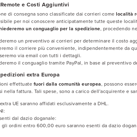
 Remote e Costi Aggiuntivi
ne di consegna sono classificate dai corrieri come
località
ibile per noi conoscere anticipatamente tutte queste località
hiederemo un conguaglio per la spedizione
, procedendo n
ederemo un preventivo ai corrieri per determinare il costo ag
ieremo il corriere più conveniente, indipendentemente da que
iseremo via email con tutti i dettagli.
deremo il conguaglio tramite PayPal, in base al preventivo de
spedizioni extra Europa
ioni effettuate
fuori dalla comunità europea
, possono esse
i nella fattura. Tali spese, sono a carico dell'acquirente e s
i extra UE saranno affidati esclusivamente a DHL.
I:
senti dal dazio doganale:
: gli ordini entro 600,00 euro saranno esenti da dazio dogan