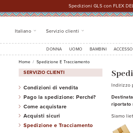
Spedizioni GLS con FLEX DEL
Italiano
Servizio clienti
DONNA
UOMO
BAMBINI
ACCESSO
Home
Spedizione E Tracciamento
Spedi
SERVIZIO CLIENTI
Indirizzo
Condizioni di vendita
Pago la spedizione: Perché?
Destinata
riportato
Come acquistare
Acquisti sicuri
Siamo lie
Spedizione e Tracciamento