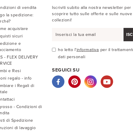
ndizioni di vendita
Iscriviti subito alla nostra newsletter per
scoprire tutto sulle offerte e sulle nuove
go la spedizione:
collezioni!
rché?
me acquistare
ISC
quisti sicuri
edizione e
acciamento
ho letto l'
informativa
per il trattament
dati personali
S - FLEX DELIVERY
RVICE
SEGUICI SU
mbi e Resi
oni regalo - info
mbiare i Regali di
tale
ntattaci
grosso - Condizioni di
ndita
sti di Spedizione
truzioni di lavaggio