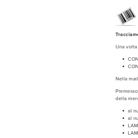
Tracciam
Una volta 
CON
CON
Nella mail
Premesso 
della mer
al n
al n
LAM
LAM