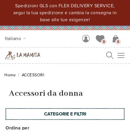
Spedizioni GLS con FLEX DELIVERY SERVICE,
segui la tua spedizione e cambia la consegna in
base alle tue esigenze!
Italiano
0
0
Me
Home
ACCESSORI
Accessori da donna
CATEGORIE E FILTRI
Ordina per