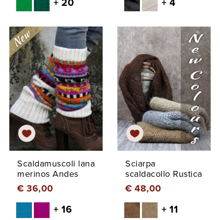
+ 20
+ 4
Scaldamuscoli lana
Sciarpa
merinos Andes
scaldacollo Rustica
€ 36,00
€ 48,00
+ 16
+ 11