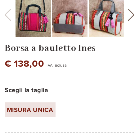
Borsa a bauletto Ines
€ 138,00
IVA inclusa
Scegli la taglia
cod.1
cod.2
cod.3
MISURA UNICA