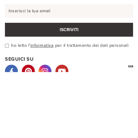
ISCRIVITI
ho letto l'
informativa
per il trattamento dei dati personali
SEGUICI SU
Noi di LA MAMITA siamo produttori d'abbigliamento etnico in
lana d'alpaca o cotone. I nostri vestiti sono prodotti
artigianalmente e colorati con prodotti naturali. Nel nostro
negozio virtuale potrai vedere i nostri capi ed acquistare
direttamente online.