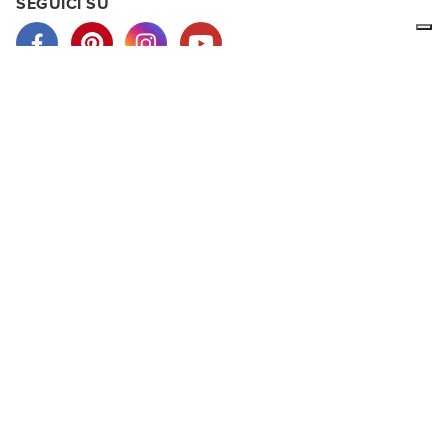
SEGUICI SU
Noi di LA MAMITA siamo produttori d'abbigliamento etnico in
lana d'alpaca o cotone. I nostri vestiti sono prodotti
artigianalmente e colorati con prodotti naturali. Nel nostro
negozio virtuale potrai vedere i nostri capi ed acquistare
direttamente online.
ACQUISTI SICURI
PayPal, carte di credito, puoi pagare anche con bonifico
bancario e ricarica postepay