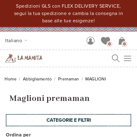
Spedizioni GLS con FLEX DELIVERY SERVICE,
segui la tua spedizione e cambia la consegna in
base alle tue esigenze!
Italiano
0
0
Me
Home
Abbigliamento
Premaman
MAGLIONI
Maglioni premaman
CATEGORIE E FILTRI
Ordina per