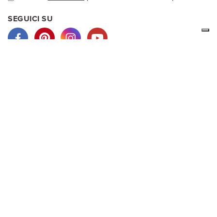
SEGUICI SU
Noi di LA MAMITA siamo produttori d'abbigliamento etnico in
lana d'alpaca o cotone. I nostri vestiti sono prodotti
artigianalmente e colorati con prodotti naturali. Nel nostro
negozio virtuale potrai vedere i nostri capi ed acquistare
direttamente online.
ACQUISTI SICURI
PayPal, carte di credito, puoi pagare anche con bonifico
bancario e ricarica postepay