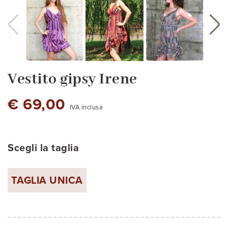
Vestito gipsy Irene
€ 69,00
IVA inclusa
Scegli la taglia
279
117 - bis
114
43
119
120
122
88
TAGLIA UNICA