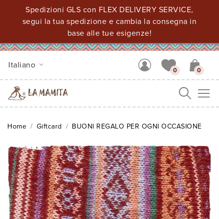
Spedizioni GLS con FLEX DELIVERY SERVICE,
segui la tua spedizione e cambia la consegna in
base alle tue esigenze!
Italiano
0
0
Me
Home
Giftcard
BUONI REGALO PER OGNI OCCASIONE