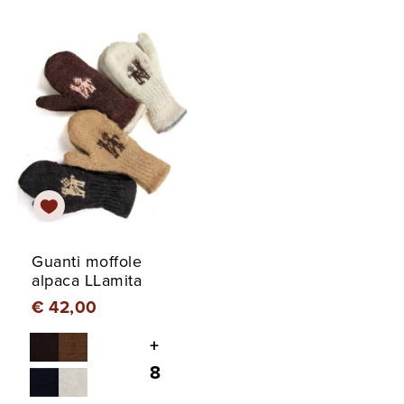
Guanti moffole
alpaca LLamita
€ 42,00
+
8