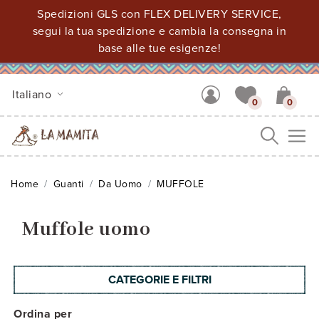
Spedizioni GLS con FLEX DELIVERY SERVICE,
segui la tua spedizione e cambia la consegna in
base alle tue esigenze!
Italiano
0
0
Me
Home
Guanti
Da Uomo
MUFFOLE
Muffole uomo
CATEGORIE E FILTRI
Ordina per