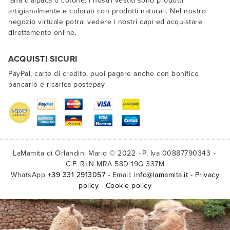
lana d'alpaca o cotone. I nostri vestiti sono prodotti
artigianalmente e colorati con prodotti naturali. Nel nostro
negozio virtuale potrai vedere i nostri capi ed acquistare
direttamente online.
ACQUISTI SICURI
PayPal, carte di credito, puoi pagare anche con bonifico
bancario e ricarica postepay
LaMamita di Orlandini Mario © 2022
P. Iva 00887790343
C.F. RLN MRA 58D 19G 337M
WhatsApp
+39 331 2913057
- Email:
info@lamamita.it
-
Privacy
policy
-
Cookie policy