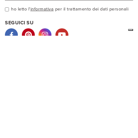
ho letto l'
informativa
per il trattamento dei dati personali
SEGUICI SU
Noi di LA MAMITA siamo produttori d'abbigliamento etnico in
lana d'alpaca o cotone. I nostri vestiti sono prodotti
artigianalmente e colorati con prodotti naturali. Nel nostro
negozio virtuale potrai vedere i nostri capi ed acquistare
direttamente online.
ACQUISTI SICURI
PayPal, carte di credito, puoi pagare anche con bonifico
bancario e ricarica postepay