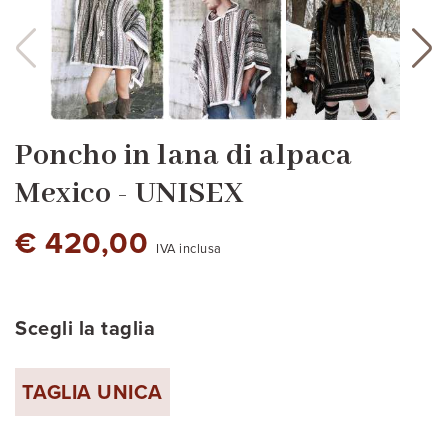
Poncho in lana di alpaca
Mexico - UNISEX
€ 420,00
IVA inclusa
Scegli la taglia
blu petrolio scuro - cod.2
bianco naturale
grigio argento chiaro
beige sabbia scuro
blu - cod.3
bordò - cod 2
Nero
prugna
marrone melange
TAGLIA UNICA