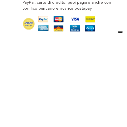
PayPal, carte di credito, puoi pagare anche con
bonifico bancario e ricarica postepay
13057
- Email:
info@lamamita.it
-
Privacy policy
-
Cookie policy