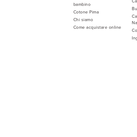
Ca
bambino
Bu
Cotone Pima
Ca
Chi siamo
Na
Come acquistare online
Co
In
ve
Co
Is
Gu
Gu
LaMamita di Orlandini Mario © 2022
P. Iva 00887790343