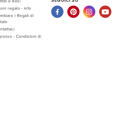
SEGUICI SU
mbi e Resi
oni regalo - info
mbiare i Regali di
tale
ntattaci
grosso - Condizioni di
ndita
sti di Spedizione
truzioni di lavaggio
ida taglie bambini
ida taglie adulto
C.F. RLN MRA 58D 19G 337M
WhatsApp
+39 331 29