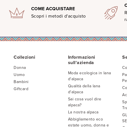
COME ACQUISTARE
R
Scopri i metodi d'acquisto
r
Collezioni
Informazioni
Se
sull'azienda
Donna
Co
Moda ecologica in lana
Uomo
Pa
d'alpaca
Pe
Bambini
Qualità della lana
Co
Giftcard
d'alpaca
Ac
Sai cosa vuol dire
Sp
alpaca?
Tr
La nostra alpaca
GL
Abbigliamento eco
SE
estate uomo, donna e