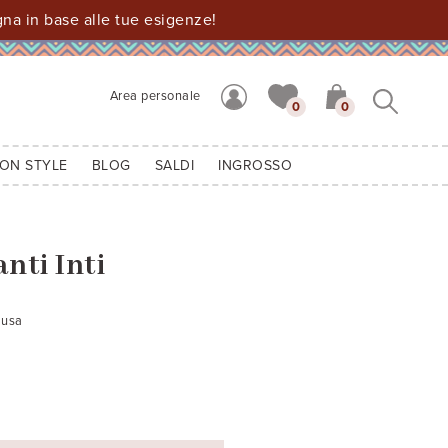
a in base alle tue esigenze!
Area personale
0
0
ION STYLE
BLOG
SALDI
INGROSSO
nti Inti
lusa
38
- B: cm. 36,5