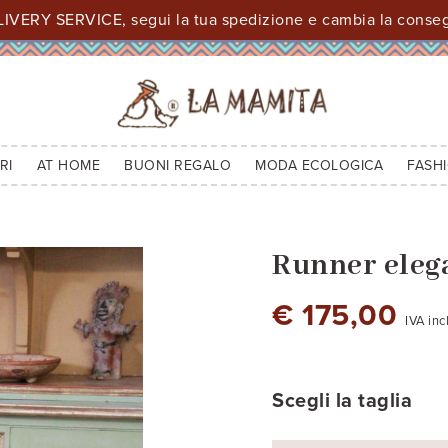
IVERY SERVICE, segui la tua spedizione e cambia la consegn
RI
AT HOME
BUONI REGALO
MODA ECOLOGICA
FASH
Runner elega
€ 175,00
IVA inc
cod. 1 - A: cm. 166 - B: cm. 42
cod. 2 - A: cm. 158 - B: cm. 
cod. 3 - A: cm. 162 
Scegli la taglia