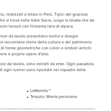
o, realizzati a telaio in Perù. Tipici del grazioso
he si trova nella Valle Sacra, lungo la strada che da
no tessuti con finissima lana di alpaca.
nner da tavolo presentano motivi e disegni
he raccontano storie della cultura e del patrimonio
di forme geometriche con colori e simboli antichi
vere e proprie opere d'arte.
toie da tavolo, sono estratti da erbe. Ogni passatoia
di ogni runner sono riportate nel riquadro della
LaMamita ®
a
Tessuto: Manta peruviana