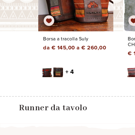
Borsa a tracolla Suly
Bor
CH
da € 145,00 a € 260,00
€ 
+ 4
Runner da tavolo