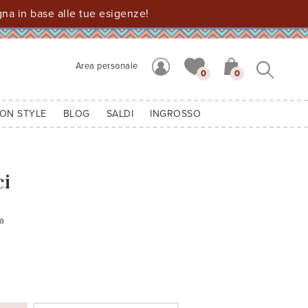
a in base alle tue esigenze!
Area personale
0
0
ION STYLE
BLOG
SALDI
INGROSSO
ci
sa