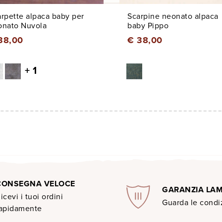
rpette alpaca baby per
Scarpine neonato alpaca
onato Nuvola
baby Pippo
38,00
€ 38,00
+ 1
CONSEGNA VELOCE
GARANZIA LA
icevi i tuoi ordini
Guarda le condiz
apidamente