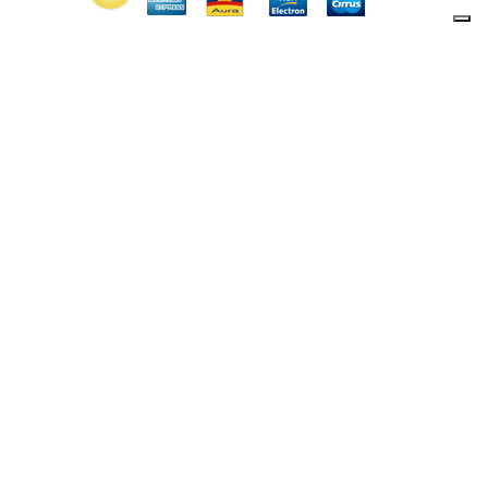
13057
- Email:
info@lamamita.it
-
Privacy policy
-
Cookie policy