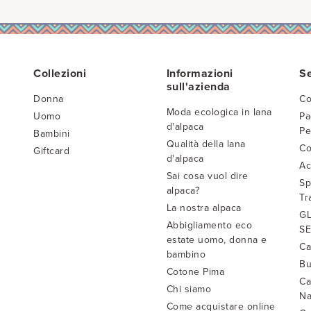
Collezioni
Informazioni
Se
sull'azienda
Donna
Co
Moda ecologica in lana
Uomo
Pa
d'alpaca
Pe
Bambini
Qualità della lana
Co
Giftcard
d'alpaca
Ac
Sai cosa vuol dire
Sp
alpaca?
Tr
La nostra alpaca
GL
Abbigliamento eco
SE
estate uomo, donna e
Ca
bambino
Bu
Cotone Pima
Ca
Chi siamo
Na
Come acquistare online