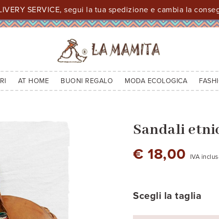
IVERY SERVICE, segui la tua spedizione e cambia la consegn
RI
AT HOME
BUONI REGALO
MODA ECOLOGICA
FASH
Sandali etni
€ 18,00
IVA inclu
Scegli la taglia
Modello 1