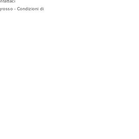
ntattaci
grosso - Condizioni di
ndita
sti di Spedizione
truzioni di lavaggio
ida taglie bambini
ida taglie adulto
C.F. RLN MRA 58D 19G 337M
WhatsApp
+39 331 29