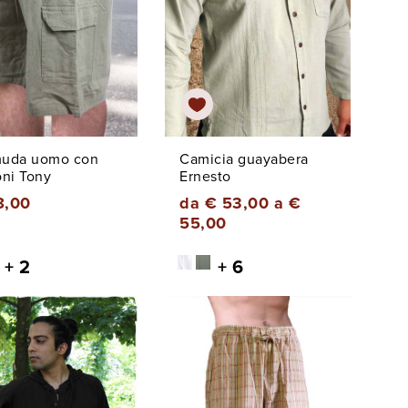
uda uomo con
Camicia guayabera
oni Tony
Ernesto
8,00
da € 53,00 a €
55,00
+ 2
+ 6