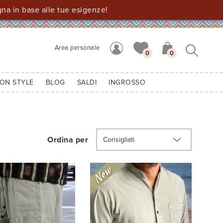
a in base alle tue esigenze!
Area personale
0
0
ION STYLE
BLOG
SALDI
INGROSSO
Ordina per