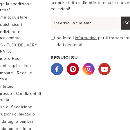
scoprire tutto sulle offerte e sulle nuove
go la spedizione:
collezioni!
rché?
me acquistare
ISC
quisti sicuri
edizione e
acciamento
ho letto l'
informativa
per il trattament
dati personali
S - FLEX DELIVERY
RVICE
SEGUICI SU
mbi e Resi
oni regalo - info
mbiare i Regali di
tale
ntattaci
grosso - Condizioni di
ndita
sti di Spedizione
truzioni di lavaggio
ida taglie bambini
ida taglie adulto