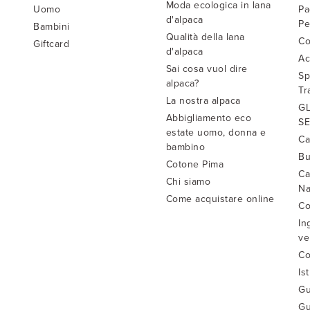
Moda ecologica in lana
Uomo
Pa
d'alpaca
Pe
Bambini
Qualità della lana
Co
Giftcard
d'alpaca
Ac
Sai cosa vuol dire
Sp
alpaca?
Tr
La nostra alpaca
GL
Abbigliamento eco
SE
estate uomo, donna e
Ca
bambino
Bu
Cotone Pima
Ca
Chi siamo
Na
Come acquistare online
Co
In
ve
Co
Is
Gu
Gu