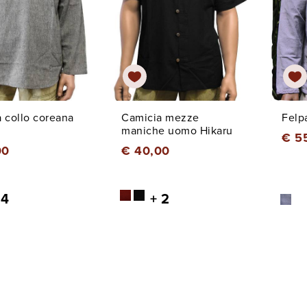
 collo coreana
Camicia mezze
Felp
maniche uomo Hikaru
€ 5
00
€ 40,00
 4
+ 2