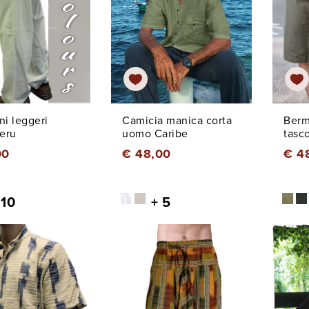
ni leggeri
Camicia manica corta
Berm
eru
uomo Caribe
tasc
00
€ 48,00
€ 4
 10
+ 5