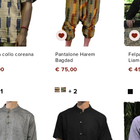
 collo coreana
Pantalone Harem
Felp
Bagdad
Liam
00
€ 75,00
€ 4
 1
+ 2