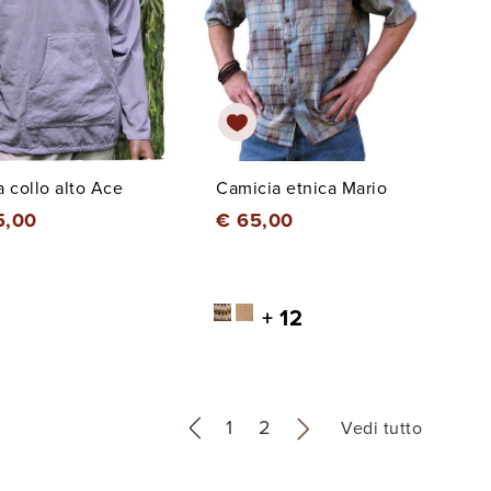
a collo alto Ace
Camicia etnica Mario
5,00
€ 65,00
+ 12
«
1
2
»
Vedi tutto