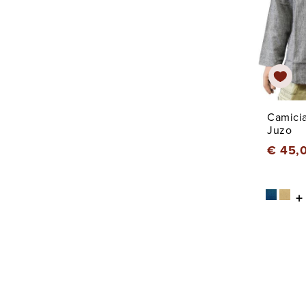
Camicia
Juzo
€ 45,
+