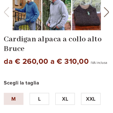
Cardigan alpaca a collo alto
Bruce
da € 260,00 a € 310,00
IVA inclusa
Scegli la taglia
Grigio antracite
grigio argento
blu
blu carta da zucchero
M
L
XL
XXL