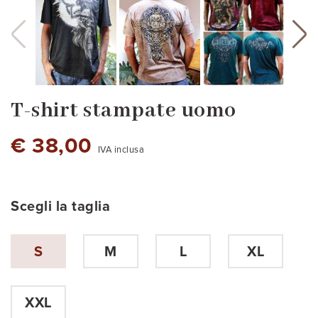
T-shirt stampate uomo
€ 38,00
IVA inclusa
Scegli la taglia
S
M
L
XL
colore nero
Serpiente Sipan
XXL