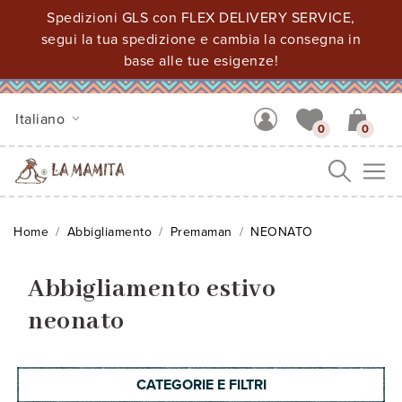
Spedizioni GLS con FLEX DELIVERY SERVICE,
segui la tua spedizione e cambia la consegna in
base alle tue esigenze!
Italiano
0
0
Me
Home
Abbigliamento
Premaman
NEONATO
Abbigliamento estivo
neonato
CATEGORIE E FILTRI