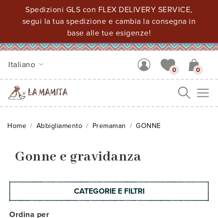
Spedizioni GLS con FLEX DELIVERY SERVICE,
segui la tua spedizione e cambia la consegna in
base alle tue esigenze!
Italiano
0
0
Me
Home
Abbigliamento
Premaman
GONNE
Gonne e gravidanza
CATEGORIE E FILTRI
Ordina per