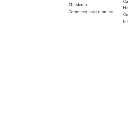
Ca
Chi siamo
Na
Come acquistare online
Co
In
ve
Co
Is
Gu
Gu
LaMamita di Orlandini Mario © 2022
P. Iva 00887790343