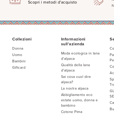
Scopri i metodi d'acquisto
r
Collezioni
Informazioni
Se
sull'azienda
Donna
Co
Moda ecologica in lana
Uomo
Pa
d'alpaca
Pe
Bambini
Qualità della lana
Co
Giftcard
d'alpaca
Ac
Sai cosa vuol dire
Sp
alpaca?
Tr
La nostra alpaca
GL
Abbigliamento eco
SE
estate uomo, donna e
Ca
bambino
Bu
Cotone Pima