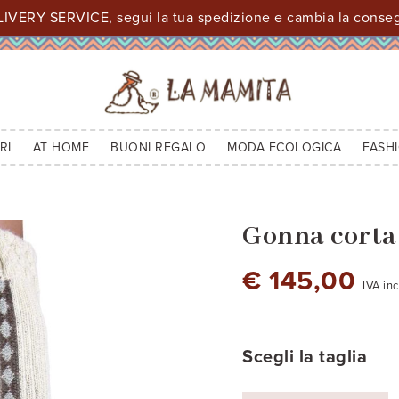
IVERY SERVICE, segui la tua spedizione e cambia la consegn
RI
AT HOME
BUONI REGALO
MODA ECOLOGICA
FASH
Gonna corta
€ 145,00
IVA in
bianco naturale
grigio argento chiaro
beige sabbia scuro
celeste m
bo
Scegli la taglia