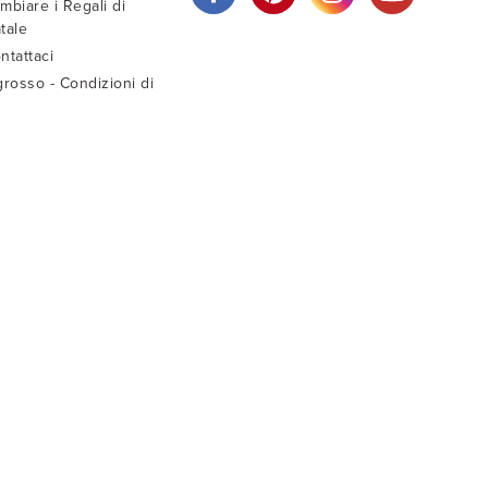
mbiare i Regali di
tale
ntattaci
grosso - Condizioni di
ndita
sti di Spedizione
truzioni di lavaggio
ida taglie bambini
ida taglie adulto
C.F. RLN MRA 58D 19G 337M
WhatsApp
+39 331 29