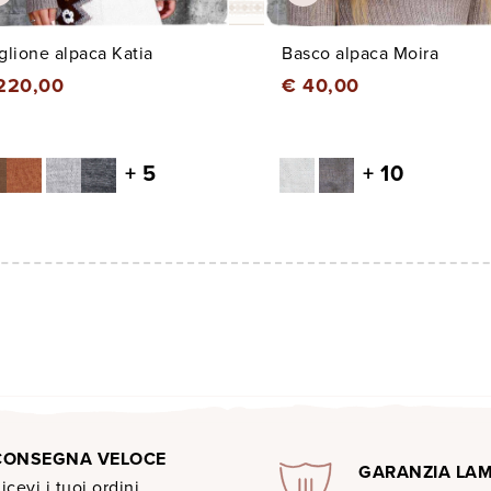
lione alpaca Katia
Basco alpaca Moira
220,00
€ 40,00
+ 5
+ 10
CONSEGNA VELOCE
GARANZIA LA
icevi i tuoi ordini