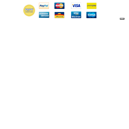
13057
- Email:
info@lamamita.it
-
Privacy policy
-
Cookie policy