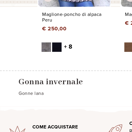
Maglione-poncho di alpaca
Mag
Peru
€ 
€ 250,00
+ 8
Gonna invernale
Gonne lana
COME ACQUISTARE
R