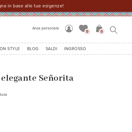
a in base alle tue esigenze!
Area personale
0
0
ION STYLE
BLOG
SALDI
INGROSSO
 elegante Señorita
clusa
2528
rdò - cod 2
verde - cod.2
Nero